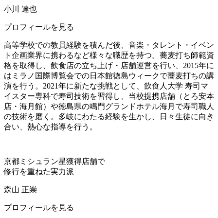
小川 達也
プロフィールを見る
高等学校での教員経験を積んだ後、音楽・タレント・イベン
ト企画業界に携わるなど様々な職歴を持つ。蕎麦打ち師範資
格を取得し、飲食店の立ち上げ・店舗運営を行い、2015年に
はミラノ国際博覧会での日本館徳島ウィークで蕎麦打ちの講
演を行う。2021年に新たな挑戦として、飲食人大学 寿司マ
イスター専科で寿司技術を習得し、当校提携店舗（とろ安本
店・海月館）や徳島県の鳴門グランドホテル海月で寿司職人
の技術を磨く。多岐にわたる経験を生かし、日々生徒に向き
合い、熱心な指導を行う。
京都ミシュラン星獲得店舗で
修行を重ねた実力派
森山 正崇
プロフィールを見る