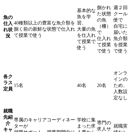
捌かれ
週２回
基本的な
た状態
クール
魚を学
魚の
の魚
便で
40
種類以上の豊富な魚介類を
習、
仕入
（柵）
自宅に
捌く前の
新鮮
な状態で仕入れ
大量の魚
れ状
で
届いた
て授業で使う
を仕入れ
況
仕入れ
魚介類
て授業で
て授業
を授業
使う
で使う
で使う
オンラ
各ク
インの
ラス
15
名
40
名
20
名
ため、
定員
人数設
定なし
就職
先紹
専属のキャリアコーディネー
学校に集
専門の
介
ターが
まった求
就職実
求人サ
キャ