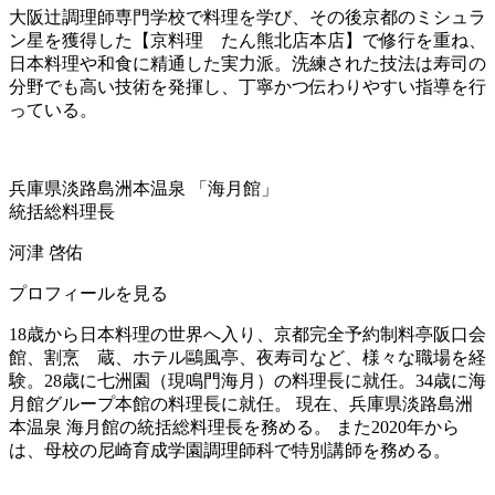
大阪辻調理師専門学校で料理を学び、その後京都のミシュラ
ン星を獲得した【京料理 たん熊北店本店】で修行を重ね、
日本料理や和食に精通した実力派。洗練された技法は寿司の
分野でも高い技術を発揮し、丁寧かつ伝わりやすい指導を行
っている。
兵庫県淡路島洲本温泉 「海月館」
統括総料理長
河津 啓佑
プロフィールを見る
18歳から日本料理の世界へ入り、京都完全予約制料亭阪口会
館、割烹 蔵、ホテル鷗風亭、夜寿司など、様々な職場を経
験。28歳に七洲園（現鳴門海月）の料理長に就任。34歳に海
月館グループ本館の料理長に就任。 現在、兵庫県淡路島洲
本温泉 海月館の統括総料理長を務める。 また2020年から
は、母校の尼崎育成学園調理師科で特別講師を務める。