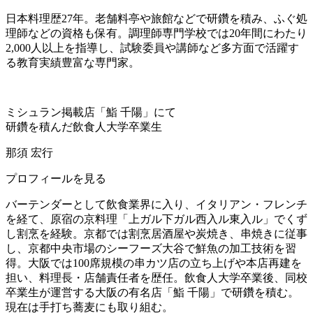
日本料理歴27年。老舗料亭や旅館などで研鑽を積み、ふぐ処
理師などの資格も保有。調理師専門学校では20年間にわたり
2,000人以上を指導し、試験委員や講師など多方面で活躍す
る教育実績豊富な専門家。
ミシュラン掲載店「鮨 千陽」にて
研鑽を積んだ飲食人大学卒業生
那須 宏行
プロフィールを見る
バーテンダーとして飲食業界に入り、イタリアン・フレンチ
を経て、原宿の京料理「上ガル下ガル西入ル東入ル」でくず
し割烹を経験。京都では割烹居酒屋や炭焼き、串焼きに従事
し、京都中央市場のシーフーズ大谷で鮮魚の加工技術を習
得。大阪では100席規模の串カツ店の立ち上げや本店再建を
担い、料理長・店舗責任者を歴任。飲食人大学卒業後、同校
卒業生が運営する大阪の有名店「鮨 千陽」で研鑽を積む。
現在は手打ち蕎麦にも取り組む。