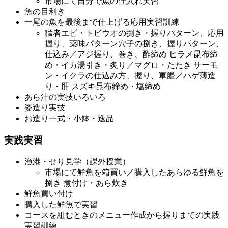
市場にて自分で魚の仕入れ実習
魚の目利き
一尾の魚を最後まで仕上げる応用実習訓練
猛者エビ・トビウオの捌き・握りパターン、応用
握り、薬味パターン穴子の捌き、握りパターン、
仕込み／アジ握り、巻き、酢締め ヒラメ昆布締
め・イカ湯引き・炙り／マグロ・たたき サーモ
ン・イクラの仕込み方、握り、軍艦／ハゲ薄造
り・肝 スズキ昆布締め・塩締め
あら汁の実技いろいろ
姿造り実技
お造り一式・小鉢・逸品
実践実習
漁港・せり見学（課外授業）
市場にて鮮魚を箱買い／購入したあらゆる鮮魚を
捌き 煮付け・あら炊き
鮮魚買い付け
購入した鮮魚で実習
コースを組むときのメニュー作成から握りまでの実践
実習訓練