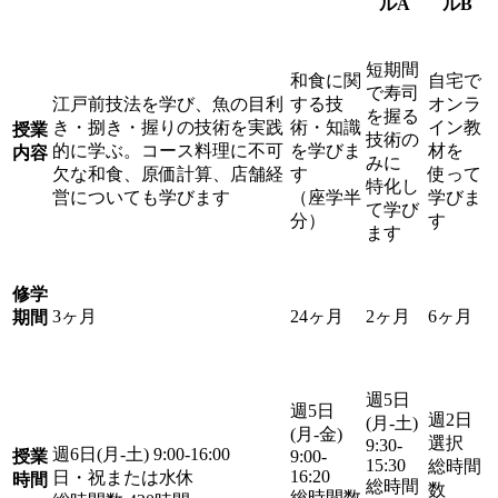
ルA
ルB
短期間
和食に関
自宅で
で寿司
江戸前技法を学び、魚の目利
する技
オンラ
を握る
き・捌き・握りの技術を実践
術・知識
イン教
授業
技術の
的に学ぶ。コース料理に不可
を学びま
材を
内容
みに
欠な和食、原価計算、店舗経
す
使って
特化し
営についても学びます
（座学半
学びま
て学び
分）
す
ます
修学
3
ヶ月
24
ヶ月
2
ヶ月
6
ヶ月
期間
週5日
週5日
週2日
(月-土)
(月-金)
選択
9:30-
週6日(月-土) 9:00-16:00
授業
9:00-
15:30
総時間
16:20
日・祝または水休
時間
総時間
数
総時間数