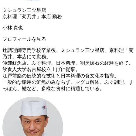
ミシュラン三ツ星店
京料理「菊乃井」本店 勤務
小林 真也
プロフィールを見る
辻調理師専門学校卒業後、ミシュラン三ツ星店、京料理「菊
乃井」本店にて勤務。
仲卸鮮魚店、ふぐ料理、日本料理、割烹懐石の経験を経て、
飲食人大学名古屋校立上げに従事。
江戸前鮨の伝統的な技術と日本料理の食文化を指導。
一般的な鮨用の鮮魚のみならず、マグロ解体、ふぐ調理、す
っぽん、鱧など、多様な食材に精通している。