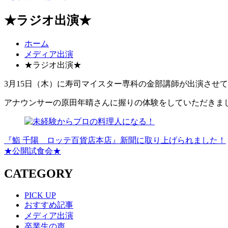
★ラジオ出演★
ホーム
メディア出演
★ラジオ出演★
3月15日（木）に寿司マイスター専科の金部講師が出演させ
アナウンサーの原田年晴さんに握りの体験をしていただきま
『鮨 千陽 ロッテ百貨店本店』新聞に取り上げられました！
★公開試食会★
CATEGORY
PICK UP
おすすめ記事
メディア出演
卒業生の声