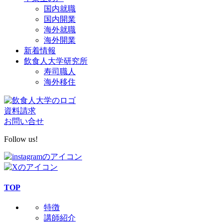
国内就職
国内開業
海外就職
海外開業
新着情報
飲食人大学研究所
寿司職人
海外移住
資料請求
お問い合せ
Follow us!
TOP
特徴
講師紹介