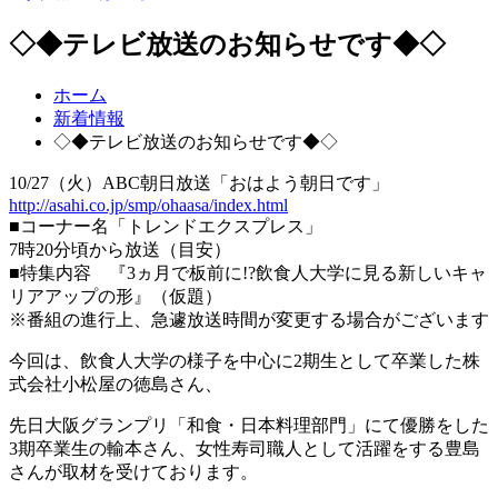
◇◆テレビ放送のお知らせです◆◇
ホーム
新着情報
◇◆テレビ放送のお知らせです◆◇
10/27（火）ABC朝日放送「おはよう朝日です」
http://asahi.co.jp/smp/ohaasa/index.html
■コーナー名「トレンドエクスプレス」
7時20分頃から放送（目安）
■特集内容 『3ヵ月で板前に!?飲食人大学に見る新しいキャ
リアアップの形』（仮題）
※番組の進行上、急遽放送時間が変更する場合がございます
今回は、飲食人大学の様子を中心に2期生として卒業した株
式会社小松屋の徳島さん、
先日大阪グランプリ「和食・日本料理部門」にて優勝をした
3期卒業生の輸本さん、女性寿司職人として活躍をする豊島
さんが取材を受けております。