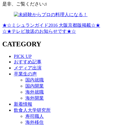
是非、ご覧ください♫
★☆ミシュランガイド2016 大阪京都版掲載☆★
☆★テレビ放送のお知らせです★☆
CATEGORY
PICK UP
おすすめ記事
メディア出演
卒業生の声
国内就職
国内開業
海外就職
海外開業
新着情報
飲食人大学研究所
寿司職人
海外移住