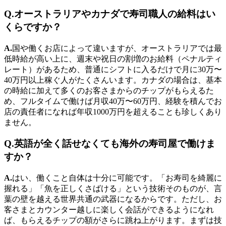
Q.オーストラリアやカナダで寿司職人の給料はい
くらですか？
A.
国や働くお店によって違いますが、オーストラリアでは最
低時給が高い上に、週末や祝日の割増のお給料（ペナルティ
レート）があるため、普通にシフトに入るだけで月に30万〜
40万円以上稼ぐ人がたくさんいます。カナダの場合は、基本
の時給に加えて多くのお客さまからのチップがもらえるた
め、フルタイムで働けば月収40万〜60万円、経験を積んでお
店の責任者になれば年収1000万円を超えることも珍しくあり
ません。
Q.英語が全く話せなくても海外の寿司屋で働けま
すか？
A.
はい、働くこと自体は十分に可能です。「お寿司を綺麗に
握れる」「魚を正しくさばける」という技術そのものが、言
葉の壁を越える世界共通の武器になるからです。ただし、お
客さまとカウンター越しに楽しく会話ができるようになれ
ば、もらえるチップの額がさらに跳ね上がります。まずは技