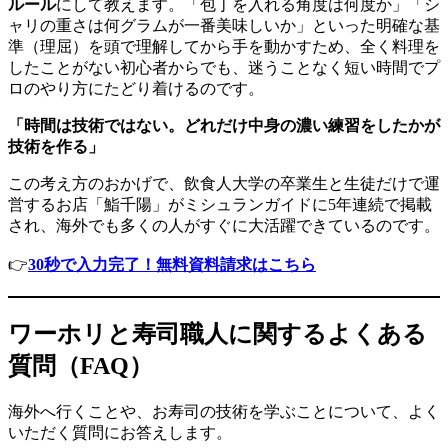
ルール
にして教えます。「包丁を入れる角度は何度か」「シ
ャリの重さは何グラムが一番美味しいか」といった明確な基
準（理屈）を頭で理解してから手を動かすため、全く料理を
したことがない初心者からでも、迷うことなく短い時間でプ
ロのやり方にたどり着けるのです。
「時間は技術ではない。どれだけ中身の濃い練習をしたかが
技術を作る」
この考え方のおかげで、飲食人大学の卒業生と生徒だけで運
営するお店「鮨千陽」がミシュランガイドに5年連続で掲載
され、海外でも多くの人がすぐに大活躍できているのです。
👉
30秒で入力完了！無料資料請求はこちら
ワーホリと寿司職人に関するよくある
質問（FAQ）
海外へ行くことや、お寿司の技術を学ぶことについて、よく
いただく質問にお答えします。