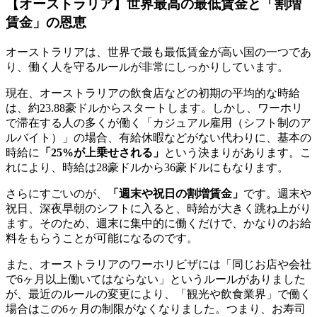
【オーストラリア】世界最高の最低賃金と「割増
賃金」の恩恵
オーストラリアは、世界で最も最低賃金が高い国の一つであ
り、働く人を守るルールが非常にしっかりしています。
現在、オーストラリアの飲食店などの初期の平均的な時給
は、約23.88豪ドルからスタートします。しかし、ワーホリ
で滞在する人の多くが働く「カジュアル雇用（シフト制のア
ルバイト）」の場合、有給休暇などがない代わりに、基本の
時給に
「25%が上乗せされる」
という決まりがあります。こ
れにより、時給は28豪ドルから36豪ドルにもなります。
さらにすごいのが、
「週末や祝日の割増賃金」
です。週末や
祝日、深夜早朝のシフトに入ると、時給が大きく跳ね上がり
ます。そのため、週末に集中的に働くだけで、かなりのお給
料をもらうことが可能になるのです。
また、オーストラリアのワーホリビザには「同じお店や会社
で6ヶ月以上働いてはならない」というルールがありました
が、最近のルールの変更により、「観光や飲食業界」で働く
場合はこの6ヶ月の制限がなくなりました。つまり、お寿司