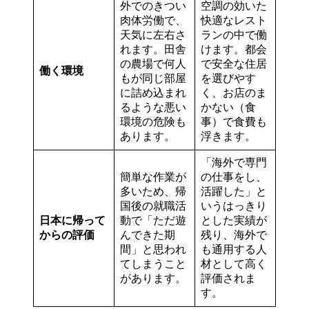
外でのきつい
空調の効いた
肉体労働で、
快適なレスト
天気に左右さ
ランの中で働
れます。田舎
けます。都会
の農場で何人
で安全な住居
働く環境
もが同じ部屋
を選びやす
に詰め込まれ
く、お店のま
るような悪い
かない（食
環境の危険も
事）で食費も
あります。
浮きます。
「海外で専門
簡単な作業が
の仕事をし、
多いため、帰
活躍した」と
国後の就職活
いうはっきり
日本に帰って
動で「ただ遊
とした実績が
からの評価
んできた期
残り、海外で
間」と思われ
も通用する人
てしまうこと
材として高く
があります。
評価されま
す。