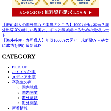
【寿司職人の海外年収の本当のところ】1000万円は本当？海
外出稼ぎの厳しい現実と、ずっと稼ぎ続けるための最短ルー
ト
【海外移住・寿司職人】年収1000万の罠と、未経験から確実
に成功を掴む最新戦略
CATEGORY
PICK UP
おすすめ記事
メディア出演
卒業生の声
国内就職
国内開業
海外就職
海外開業
新着情報