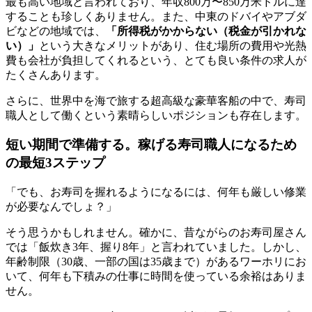
最も高い地域と言われており、年収800万〜850万米ドルに達
することも珍しくありません。また、中東のドバイやアブダ
ビなどの地域では、
「所得税がかからない（税金が引かれな
い）」
という大きなメリットがあり、住む場所の費用や光熱
費も会社が負担してくれるという、とても良い条件の求人が
たくさんあります。
さらに、世界中を海で旅する超高級な豪華客船の中で、寿司
職人として働くという素晴らしいポジションも存在します。
短い期間で準備する。稼げる寿司職人になるため
の最短3ステップ
「でも、お寿司を握れるようになるには、何年も厳しい修業
が必要なんでしょ？」
そう思うかもしれません。確かに、昔ながらのお寿司屋さん
では「飯炊き3年、握り8年」と言われていました。しかし、
年齢制限（30歳、一部の国は35歳まで）があるワーホリにお
いて、何年も下積みの仕事に時間を使っている余裕はありま
せん。