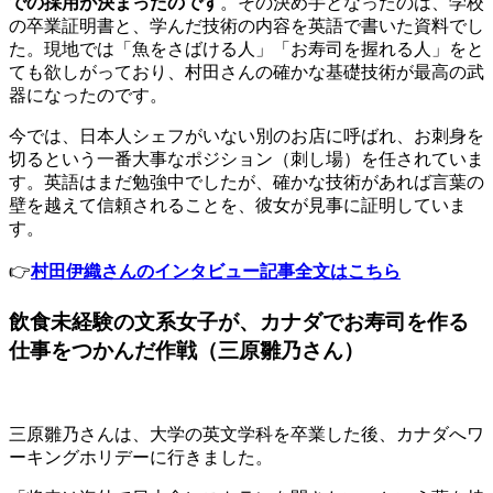
での採用が決まったのです
。その決め手となったのは、学校
の卒業証明書と、学んだ技術の内容を英語で書いた資料でし
た。現地では「魚をさばける人」「お寿司を握れる人」をと
ても欲しがっており、村田さんの確かな基礎技術が最高の武
器になったのです。
今では、日本人シェフがいない別のお店に呼ばれ、お刺身を
切るという一番大事なポジション（刺し場）を任されていま
す。英語はまだ勉強中でしたが、確かな技術があれば言葉の
壁を越えて信頼されることを、彼女が見事に証明していま
す。
👉
村田伊織さんのインタビュー記事全文はこちら
飲食未経験の文系女子が、カナダでお寿司を作る
仕事をつかんだ作戦（三原雛乃さん）
三原雛乃さんは、大学の英文学科を卒業した後、カナダへワ
ーキングホリデーに行きました。