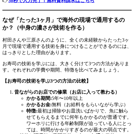
👉
30秒で入力完了！無料資料請求はこちら
なぜ「たった3ヶ月」で海外の現場で通用するの
か？（中身の濃さが技術を作る）
村田さんや三原さんのように、全くの未経験からたった3ヶ
月で現場で通用する技術を身につけることができるのには、
はっきりとした理由があります。
お寿司の技術を学ぶには、大きく分けて3つの方法がありま
す。それぞれの学費や期間、特徴を比べてみましょう。
【お寿司の技術を学ぶ3つの方法の比較】
昔ながらのお店での修業（お店に入って教わる）
かかる期間:
5年〜10年以上
かかるお金:
無料（お給料をもらいながら学ぶ）
特徴:
最初は掃除やお皿洗いばかりで、魚に触ら
せてもらえるまでに何年もかかるのが普通です。
ワーホリに行ける年齢制限が迫っている人にとっ
ては、時間がかかりすぎるのが最大の弱点です。