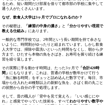
るため、短い期間だけ部屋を借りて都市部の学校に集中して
通う人がたくさんいます。
なぜ、飲食人大学は3ヶ月でプロになれるのか？
その秘密は、
「練習の中身の濃さ」
と
「分かりやすい理屈で
教える仕組み」
にあります。
一般的な専門学校では、2年間という長い期間を持て余さな
いように、時間割がゆったりと組まれています。しかし飲食
人大学では、掃除や皿洗いといった時間をなくし、朝から夕
方まで、ひたすら本物の魚をさばき、お寿司を握り続ける練
習を繰り返します。
その実際に手を動かす時間は、たった3ヶ月で
「合計420時
間」
にもなります。これは、普通の学校が数年かけて行う
「魚に触る時間」をギュッと詰め込んだ数字です。毎日、市
場から仕入れた40種類以上の新鮮な魚を、さばく前の丸ごと
の状態から自分の手で処理します。
そして、昔の職人が「背中を見て覚えろ」「いい感じにや
れ」と感覚でやっていた技術を、すべて
わかりやすい数字や