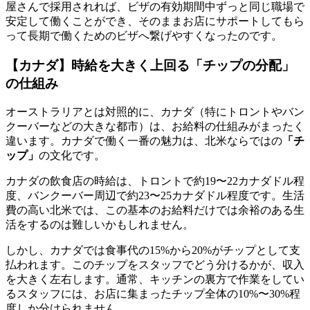
屋さんで採用されれば、ビザの有効期間中ずっと同じ職場で
安定して働くことができ、そのままお店にサポートしてもら
って長期で働くためのビザへ繋げやすくなったのです。
【カナダ】時給を大きく上回る「チップの分配」
の仕組み
オーストラリアとは対照的に、カナダ（特にトロントやバン
クーバーなどの大きな都市）は、お給料の仕組みがまったく
違います。カナダで働く一番の魅力は、北米ならではの
「チ
ップ」
の文化です。
カナダの飲食店の時給は、トロントで約19〜22カナダドル程
度、バンクーバー周辺で約23〜25カナダドル程度です。生活
費の高い北米では、この基本のお給料だけでは余裕のある生
活をするのは難しいかもしれません。
しかし、カナダでは食事代の15%から20%がチップとして支
払われます。このチップをスタッフでどう分けるかが、収入
を大きく左右します。通常、キッチンの裏方で作業をしてい
るスタッフには、お店に集まったチップ全体の10%〜30%程
度しか分けられません。