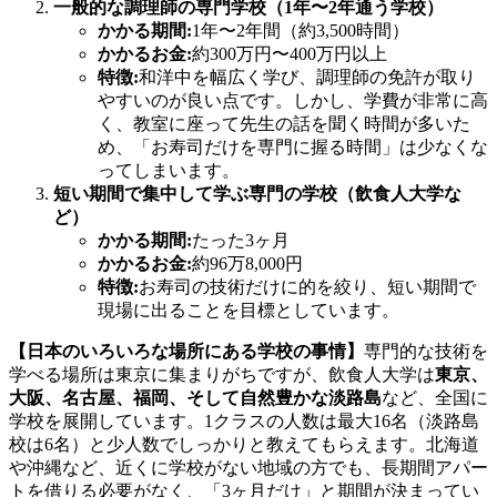
一般的な調理師の専門学校（1年〜2年通う学校）
かかる期間:
1年〜2年間（約3,500時間）
かかるお金:
約300万円〜400万円以上
特徴:
和洋中を幅広く学び、調理師の免許が取り
やすいのが良い点です。しかし、学費が非常に高
く、教室に座って先生の話を聞く時間が多いた
め、「お寿司だけを専門に握る時間」は少なくな
ってしまいます。
短い期間で集中して学ぶ専門の学校（飲食人大学な
ど）
かかる期間:
たった3ヶ月
かかるお金:
約96万8,000円
特徴:
お寿司の技術だけに的を絞り、短い期間で
現場に出ることを目標としています。
【日本のいろいろな場所にある学校の事情】
専門的な技術を
学べる場所は東京に集まりがちですが、飲食人大学は
東京、
大阪、名古屋、福岡、そして自然豊かな淡路島
など、全国に
学校を展開しています。1クラスの人数は最大16名（淡路島
校は6名）と少人数でしっかりと教えてもらえます。北海道
や沖縄など、近くに学校がない地域の方でも、長期間アパー
トを借りる必要がなく、「3ヶ月だけ」と期間が決まってい