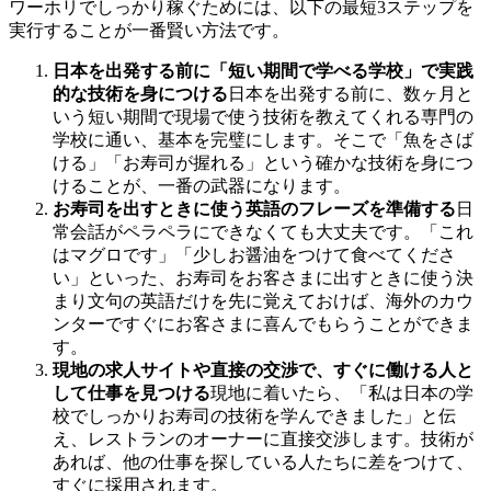
ワーホリでしっかり稼ぐためには、以下の最短3ステップを
実行することが一番賢い方法です。
日本を出発する前に「短い期間で学べる学校」で実践
的な技術を身につける
日本を出発する前に、数ヶ月と
いう短い期間で現場で使う技術を教えてくれる専門の
学校に通い、基本を完璧にします。そこで「魚をさば
ける」「お寿司が握れる」という確かな技術を身につ
けることが、一番の武器になります。
お寿司を出すときに使う英語のフレーズを準備する
日
常会話がペラペラにできなくても大丈夫です。「これ
はマグロです」「少しお醤油をつけて食べてくださ
い」といった、お寿司をお客さまに出すときに使う決
まり文句の英語だけを先に覚えておけば、海外のカウ
ンターですぐにお客さまに喜んでもらうことができま
す。
現地の求人サイトや直接の交渉で、すぐに働ける人と
して仕事を見つける
現地に着いたら、「私は日本の学
校でしっかりお寿司の技術を学んできました」と伝
え、レストランのオーナーに直接交渉します。技術が
あれば、他の仕事を探している人たちに差をつけて、
すぐに採用されます。