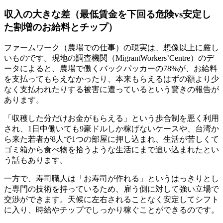
収入の大きな差（最低賃金を下回る危険vs安定し
た割増のお給料とチップ）
ファームワーク（農場での仕事）の現実は、想像以上に厳し
いものです。現地の調査機関（MigrantWorkers’Centre）のデ
ータによると、農場で働くバックパッカーの78%が、お給料
を支払ってもらえなかったり、本来もらえるはずの額より少
なく支払われたりする被害に遭っているという驚きの報告が
あります。
「収穫した分だけお金がもらえる」という歩合制を悪く利用
され、1日中働いても9豪ドルしか稼げないケースや、台湾か
ら来た若者が8人で1つの部屋に押し込まれ、生活が苦しくて
ゴミ箱から食べ物を拾うような生活にまで追い込まれたとい
う話もあります。
一方で、寿司職人は「お寿司が作れる」というはっきりとし
た専門の技術を持っているため、雇う側に対して強い立場で
交渉ができます。天候に左右されることなく安定してシフト
に入り、時給やチップでしっかり稼ぐことができるのです。