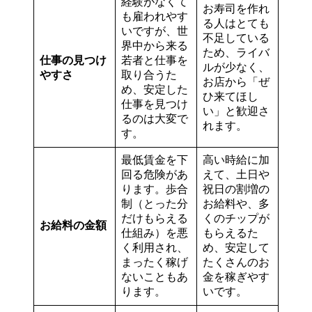
経験がなくて
お寿司を作れ
も雇われやす
る人はとても
いですが、世
不足している
界中から来る
ため、ライバ
仕事の見つけ
若者と仕事を
ルが少なく、
やすさ
取り合うた
お店から「ぜ
め、安定した
ひ来てほし
仕事を見つけ
い」と歓迎さ
るのは大変で
れます。
す。
最低賃金を下
高い時給に加
回る危険があ
えて、土日や
ります。歩合
祝日の割増の
制（とった分
お給料や、多
だけもらえる
くのチップが
お給料の金額
仕組み）を悪
もらえるた
く利用され、
め、安定して
まったく稼げ
たくさんのお
ないこともあ
金を稼ぎやす
ります。
いです。