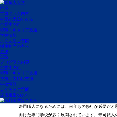
特徴
プログラム内容
学費と支払い方法
卒業生の声
就職・キャリア支援
寿司職人の学校、学費
学校情報
よくあるご質問
採用担当の方へ
の部分を比較して決め
TOP
特徴
プログラム内容
ホーム
飲食人大学研究所
寿司職人
寿司職人の
卒業生の声
就職・キャリア支援
学費と支払い方法
学校情報
よくあるご質問
寿司職人の学校に通いたい！
採用担当の方へ
寿司職人になるためには、何年もの修行が必要だと
向けた専門学校が多く展開されています。寿司職人