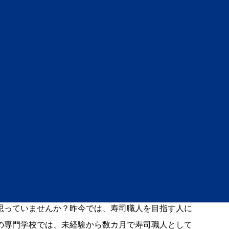
はどれぐらいかかる？ど
るべき？
学校、学費はどれぐらいかかる？どの部分を比較して決めるべき？
思っていませんか？昨今では、寿司職人を目指す人に
の専門学校では、未経験から数カ月で寿司職人として