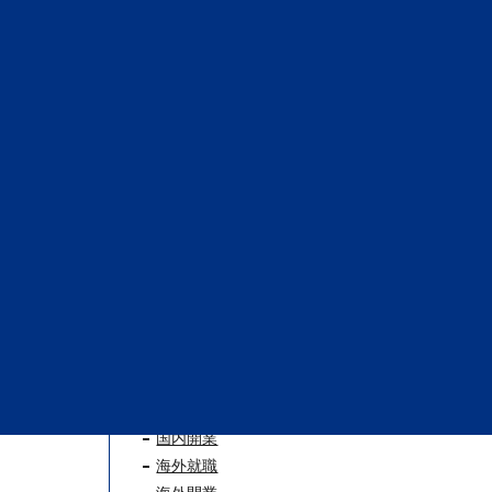
CATEGORY
PICK UP
おすすめ記事
メディア出演
卒業生の声
国内就職
国内開業
海外就職