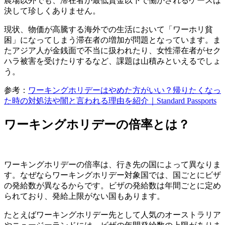
農場以外でも、滞在者が最低賃金以下で働かされるケースは
決して珍しくありません。
現状、物価が高騰する海外での生活において「ワーホリ貧
困」になってしまう滞在者の増加が問題となっています。ま
たアジア人が金銭面で不当に扱われたり、女性滞在者がセク
ハラ被害を受けたりするなど、課題は山積みといえるでしょ
う。
参考：
ワーキングホリデーはやめた方がいい？帰りたくなっ
た時の対処法や闇と言われる理由を紹介｜Standard Passports
ワーキングホリデーの倍率とは？
ワーキングホリデーの倍率は、行き先の国によって異なりま
す。なぜならワーキングホリデー対象国では、国ごとにビザ
の発給数が異なるからです。ビザの発給数は年間ごとに定め
られており、発給上限がない国もあります。
たとえばワーキングホリデー先として人気のオーストラリア