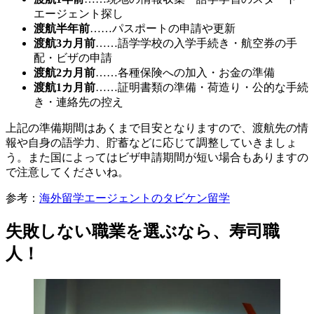
エージェント探し
渡航半年前
……パスポートの申請や更新
渡航3カ月前
……語学学校の入学手続き・航空券の手
配・ビザの申請
渡航2カ月前
……各種保険への加入・お金の準備
渡航1カ月前
……証明書類の準備・荷造り・公的な手続
き・連絡先の控え
上記の準備期間はあくまで目安となりますので、渡航先の情
報や自身の語学力、貯蓄などに応じて調整していきましょ
う。また国によってはビザ申請期間が短い場合もありますの
で注意してくださいね。
参考：
海外留学エージェントのタビケン留学
失敗しない職業を選ぶなら、寿司職
人！