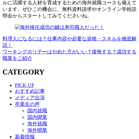
ルに活躍する人材を育成するための海外就職コースも備えて
います。ぜひこの機会に、無料資料請求やオンライン学校説
明会からスタートしてみてくださいね。
料理人になるには？仕事内容や必要な資格・スキルを徹底解
説！
ワーキングホリデーはやめた方がいい？後悔する？成功する
職業をご紹介
CATEGORY
PICK UP
おすすめ記事
メディア出演
卒業生の声
国内就職
国内開業
海外就職
海外開業
新着情報