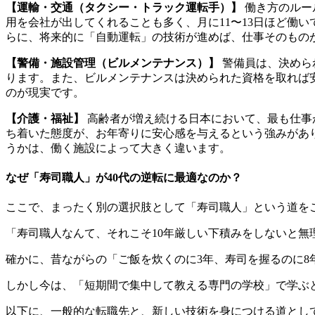
【運輸・交通（タクシー・トラック運転手）】
働き方のルー
用を会社が出してくれることも多く、月に11〜13日ほど働
らに、将来的に「自動運転」の技術が進めば、仕事そのもの
【警備・施設管理（ビルメンテナンス）】
警備員は、決めら
ります。また、ビルメンテナンスは決められた資格を取れば
のが現実です。
【介護・福祉】
高齢者が増え続ける日本において、最も仕事
ち着いた態度が、お年寄りに安心感を与えるという強みがあ
うかは、働く施設によって大きく違います。
なぜ「寿司職人」が40代の逆転に最適なのか？
ここで、まったく別の選択肢として「寿司職人」という道を
「寿司職人なんて、それこそ10年厳しい下積みをしないと無
確かに、昔ながらの「ご飯を炊くのに3年、寿司を握るのに8
しかし今は、「短期間で集中して教える専門の学校」で学ぶ
以下に、一般的な転職先と、新しい技術を身につける道とし