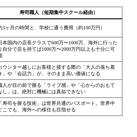
寿司職人（短期集中スクール経由）
約3ヶ月の時間と、学校に通う費用（約100万円）
日本国内の店長クラスで600万〜1000万、海外に行った
り自分で店を持てば1000万〜2000万円以上も十分に可
能
カウンター越しにお客様と接する際の「大人の落ち着
き」や「会話力」が、そのまま高い価値になる
職人が目の前で握る「ライブ感」や「心からのおもて
なし」は、絶対に機械には真似できない
「寿司を握る技術」は世界共通のパスポート。世界中
どこでも、海外への移住も目指せる