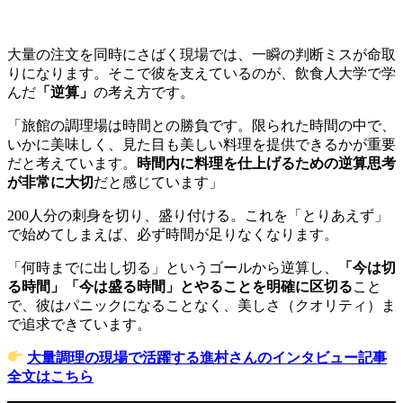
大量の注文を同時にさばく現場では、一瞬の判断ミスが命取
りになります。そこで彼を支えているのが、飲食人大学で学
んだ
「逆算」
の考え方です。
「旅館の調理場は時間との勝負です。限られた時間の中で、
いかに美味しく、見た目も美しい料理を提供できるかが重要
だと考えています。
時間内に料理を仕上げるための逆算思考
が非常に大切
だと感じています」
200人分の刺身を切り、盛り付ける。これを「とりあえず」
で始めてしまえば、必ず時間が足りなくなります。
「何時までに出し切る」というゴールから逆算し、
「今は切
る時間」「今は盛る時間」とやることを明確に区切る
こと
で、彼はパニックになることなく、美しさ（クオリティ）ま
で追求できています。
大量調理の現場で活躍する進村さんのインタビュー記事
全文はこちら