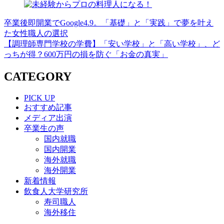
卒業後即開業でGoogle4.9。「基礎」と「実践」で夢を叶え
た女性職人の選択
【調理師専門学校の学費】「安い学校」と「高い学校」、ど
っちが得？600万円の損を防ぐ「お金の真実」
CATEGORY
PICK UP
おすすめ記事
メディア出演
卒業生の声
国内就職
国内開業
海外就職
海外開業
新着情報
飲食人大学研究所
寿司職人
海外移住