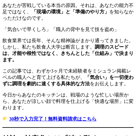
あなたが苦戦している本当の原因。それは、あなたの能力不
足ではなく、
「現場の環境」と「準備のやり方」
を知らなか
っただけなのです。
「気合いで早くしろ」「職人の背中を見て技を盗め」
飲食業界では長年、そんな精神論がまかり通ってきました。
しかし、私たち飲食人大学は断言します。
調理のスピード
は、才能や根性ではなく、きちんとした「仕組み」で決まり
ます。
この記事では、わずか3ヶ月で未経験者をミシュラン掲載レ
ベルの職人へと育て上げる私たちが、
「気合い」を一切使わ
ずに調理を劇的に速くする具体的な方法
をお伝えします。
今日からあなたのキッチンは、戦場のような忙しい場所か
ら、あなたが涼しい顔で料理を仕上げる「快適な場所」に変
わります。
30秒で入力完了！無料資料請求はこちら