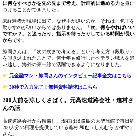
に何をすべきかを先の先まで考え、計画的に進める力
を身に
つけることができました」
未経験者が現場に出て、なぜ手が遅いのか。それは、包丁を
動かすのが遅いからではありません。
「次、何をやればいい
ですか？」と迷ったり、指示を待ったりしている時間が長い
から
です。
鯨岡さんは、「次の次まで考える」という考え方（段取り）
を叩き込まれたことで、何十年も修行したベテラン職人を追
い越し、海外の第一線で活躍できるようになりました。
元金融マン・鯨岡さんのインタビュー記事全文はこちら
30秒で入力完了！無料資料請求はこちら
200人前を涼しくさばく。元高速道路会社・進村さ
んの話
高速道路会社から転職し、現在は淡路島の大型旅館で毎日約
200人分の料理を提供している進村 和也（しんむら かずや）
さん。