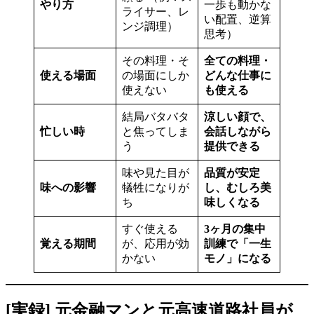
やり方
一歩も動かな
ライサー、レ
い配置、逆算
ンジ調理）
思考）
その料理・そ
全ての料理・
使える場面
の場面にしか
どんな仕事に
使えない
も使える
結局バタバタ
涼しい顔で、
忙しい時
と焦ってしま
会話しながら
う
提供できる
味や見た目が
品質が安定
味への影響
犠牲になりが
し、むしろ美
ち
味しくなる
すぐ使える
3ヶ月の集中
覚える期間
が、応用が効
訓練で「一生
かない
モノ」になる
[実録] 元金融マンと元高速道路社員が