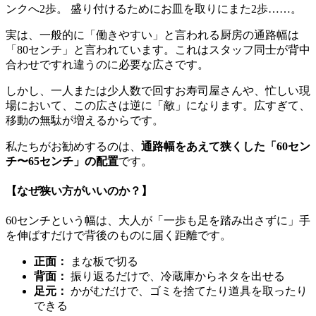
ンクへ2歩。 盛り付けるためにお皿を取りにまた2歩……。
実は、一般的に「働きやすい」と言われる厨房の通路幅は
「80センチ」と言われています。これはスタッフ同士が背中
合わせですれ違うのに必要な広さです。
しかし、一人または少人数で回すお寿司屋さんや、忙しい現
場において、この広さは逆に「敵」になります。広すぎて、
移動の無駄が増えるからです。
私たちがお勧めするのは、
通路幅をあえて狭くした「60セン
チ〜65センチ」の配置
です。
【なぜ狭い方がいいのか？】
60センチという幅は、大人が「一歩も足を踏み出さずに」手
を伸ばすだけで背後のものに届く距離です。
正面：
まな板で切る
背面：
振り返るだけで、冷蔵庫からネタを出せる
足元：
かがむだけで、ゴミを捨てたり道具を取ったり
できる