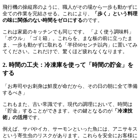
飛行機の操縦席のように、職人がその場から一歩も動かずに
全ての作業を完結させる。これにより、
「歩く」という料理
の味に関係のない時間をゼロにする
のです。
これは家庭のキッチンでも同じです。 「よく使う調味料」
「ボウル」「ゴミ箱」。これらを、まな板の前に立ったま
ま、一歩も動かずに取れる「半径60センチ以内」に置いてみ
てください。これだけで、驚くほど疲れなくなります。
2. 時間の工夫：冷凍庫を使って「時間の貯金」を
する
「お寿司やお刺身は鮮度が命だから、その日の朝に全て準備
するべき」
これもまた、古い常識です。現代の調理において、時間は
「貯金」することができます。その鍵となるのが
「冷凍技
術」の活用
です。
例えば、サバやイカ、サーモンといった魚には、アニサキス
という寄生虫のリスクがあります。これらを安全にお客様に